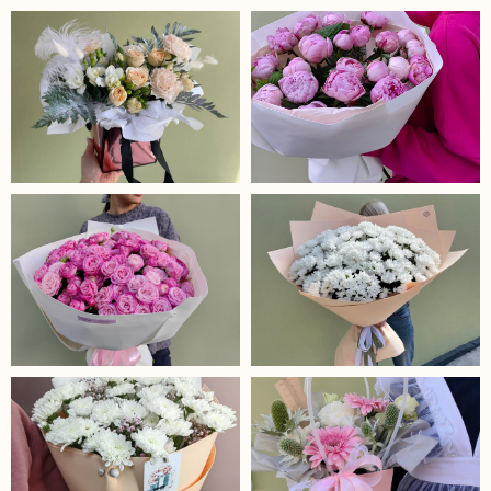
+7 (904) 151 21 24
г. Усолье-Сибирское, ул. Матросова, 5
Ежедневно с 08:00 до 22:00
«Вкладываем душу в букеты,
разбивая сердца своим
трепетом и заботой»