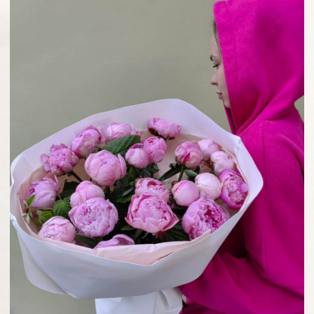
доставим букет
в течение 30 минут
Сделайте сюрприз и поздравьте именинника
первым. Доставим цветы по Усолье-
Сибирскому, району и городам-спутникам
вышлем фотоотчет —