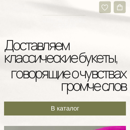
г.Усолье-Сибирское
ул. Матросова, 5
ЦВЕТЫ И КОФЕ
с собой
Доставляем
классические букеты,
говорящие о чувствах
громче слов
В каталог